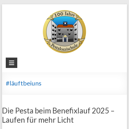
Skip
to
content
Staatliche
Regelschule
"Pestalozzi"
#läuftbeiuns
Weimar
Die Pesta beim Benefixlauf 2025 –
Laufen für mehr Licht