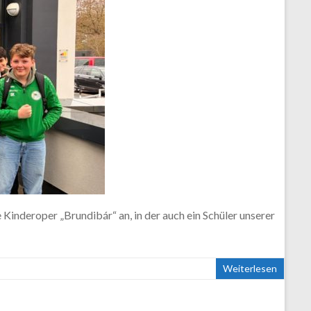
Kinderoper „Brundibár“ an, in der auch ein Schüler unserer
Weiterlesen