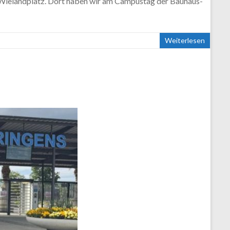
m Wielandplatz. Dort haben wir am Campustag der Bauhaus-
Weiterlesen