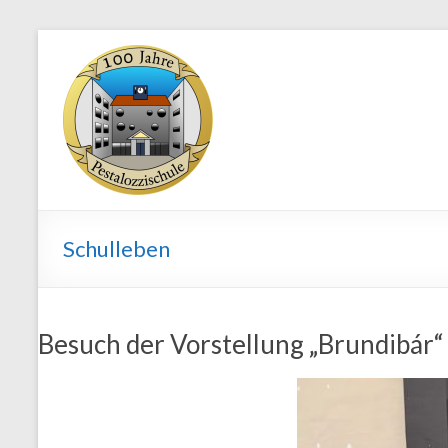
Skip
to
Staatliche
content
Regelschule
"Pestalozzi"
Weimar
Schulleben
Besuch der Vorstellung „Brundibár