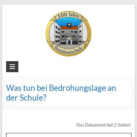
Skip
to
content
Staatliche
Regelschule
Was tun bei Bedrohungslage an
"Pestalozzi"
der Schule?
Weimar
Das Dokument hat 2 Seiten!