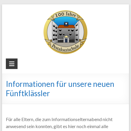
Skip
to
content
Staatliche
Regelschule
Informationen für unsere neuen
"Pestalozzi"
Fünftklässler
Weimar
Für alle Eltern, die zum Informationselternabend nicht
anwesend sein konnten, gibt es hier noch einmal alle