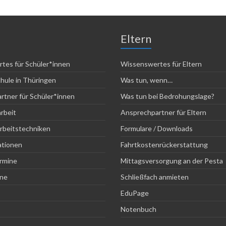
Eltern
tes für Schüler*innen
Wissenswertes für Eltern
hule in Thüringen
Was tun, wenn…
rtner für Schüler*innen
Was tun bei Bedrohungslage?
arbeit
Ansprechpartner für Eltern
Arbeitstechniken
Formulare / Downloads
ationen
Fahrtkostenrückerstattung
rmine
Mittagsversorgung an der Pesta
ine
Schließfach anmieten
EduPage
Notenbuch