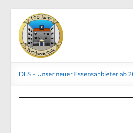
Skip
to
Staatliche
content
Regelschule
"Pestalozzi"
Weimar
DLS – Unser neuer Essensanbieter ab 