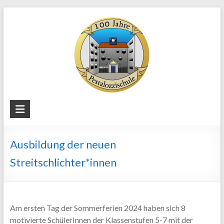
Skip
to
content
Staatliche
Regelschule
"Pestalozzi"
Ausbildung der neuen
Weimar
Streitschlichter*innen
Am ersten Tag der Sommerferien 2024 haben sich 8
motivierte SchülerInnen der Klassenstufen 5-7 mit der