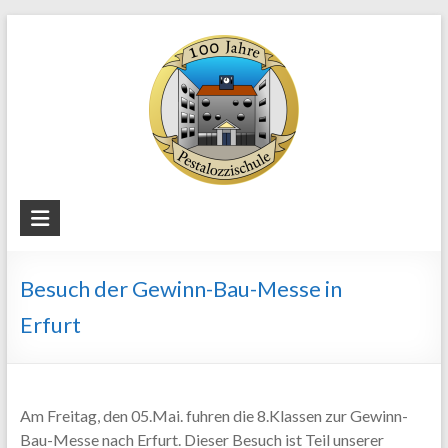
Skip
to
content
Staatliche
Regelschule
"Pestalozzi"
Besuch der Gewinn-Bau-Messe in
Weimar
Erfurt
Am Freitag, den 05.Mai. fuhren die 8.Klassen zur Gewinn-
Bau-Messe nach Erfurt. Dieser Besuch ist Teil unserer